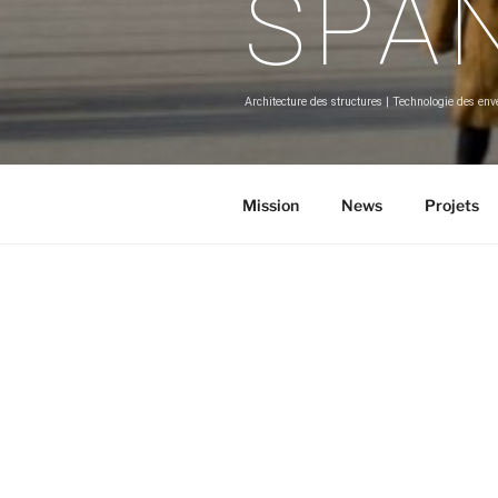
SPA
Architecture des structures | Technologie des en
Mission
News
Projets
SPAN
fait dia