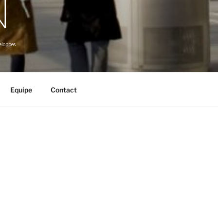
N
veloppes
Equipe
Contact
loguer